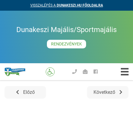
VISSZALÉPÉS A
DUNAKESZI.HU FŐOLDALRA
Dunakeszi Majális/Sportmajális
RENDEZVÉNYEK
Előző
Következő