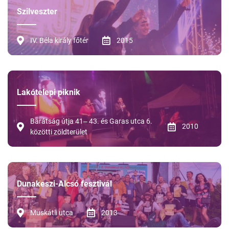
Szilveszter
IV. Béla király főtér
2015
Lakótelepi piknik
Barátság útja 41‒ 43. és Garas utca 6.
2010
közötti zöldterület
Dunakeszi-Alcsó fesztivál
Muskátli utca
2013