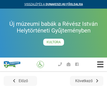
VISSZALÉPÉS A
DUNAKESZI.HU FŐOLDALRA
Új múzeumi babák a Révész István
Helytörténeti Gyűjteményben
KULTÚRA
Előző
Következő