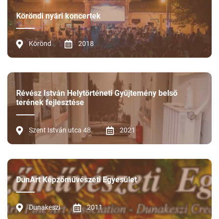
Köröndi nyári koncertek
Körönd
2018
Révész István Helytörténeti Gyűjtemény belső
terének fejlesztése
Szent István utca 48.
2021
DunArt Képzőművészeti Egyesület
Dunakeszi
2011