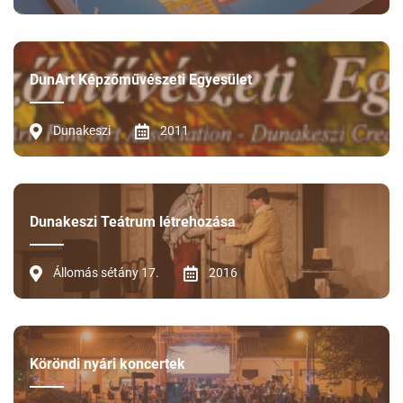
DunArt Képzőművészeti Egyesület
Dunakeszi
2011
Dunakeszi Teátrum létrehozása
Állomás sétány 17.
2016
Köröndi nyári koncertek