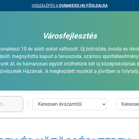
VISSZALÉPÉS A
DUNAKESZI.HU FŐOLDALRA
Városfejlesztés
unakeszi 10 év alatt sokat változott. Új bölcsőde, óvoda és isko
épült, megnyitotta kapuit a tanuszoda, számos sportlétesítmény
tunk át, és hamarosan együtt örülhetünk két új középiskolának é
űvészetek Házának. A megkezdett munkát a jövőben is folytatju