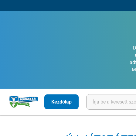
D
ad
M
Kezdőlap