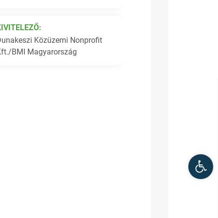
KIVITELEZŐ:
Dunakeszi Közüzemi Nonprofit
Kft./BMI Magyarország
Kis