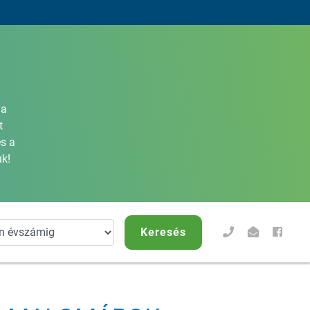
la
t
s a
k!
Keresés