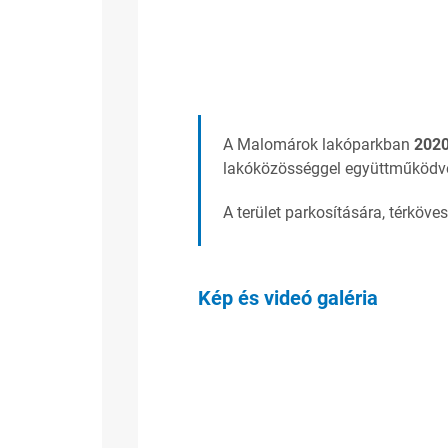
A Malomárok lakóparkban
202
lakóközösséggel együttműködve ki
A terület parkosítására, térköve
Kép és videó galéria