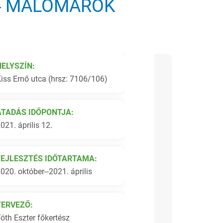
 ‒ MALOMÁROK
HELYSZÍN:
iss Ernő utca (hrsz: 7106/106)
ÁTADÁS IDŐPONTJA:
021. április 12.
FEJLESZTÉS IDŐTARTAMA:
020. október‒2021. április
TERVEZŐ:
óth Eszter főkertész