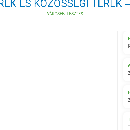
REK ÉS KÖZÖSSÉGI TEREK
VÁROSFEJLESZTÉS
K
2
2
T