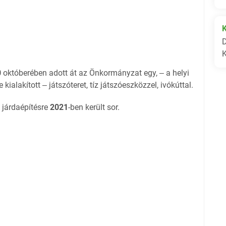
0
októberében adott át az Önkormányzat egy, ‒ a helyi
alakított ‒ játszóteret, tíz játszóeszközzel, ivókúttal.
s járdaépítésre
2021
-ben került sor.